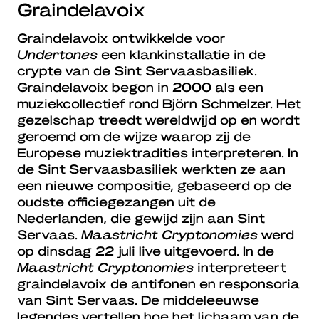
Graindelavoix
Graindelavoix ontwikkelde voor
Undertones
een klankinstallatie in de
crypte van de Sint Servaasbasiliek.
Graindelavoix begon in 2000 als een
muziekcollectief rond Björn Schmelzer. Het
gezelschap treedt wereldwijd op en wordt
geroemd om de wijze waarop zij de
Europese muziektradities interpreteren. In
de Sint Servaasbasiliek werkten ze aan
een nieuwe compositie, gebaseerd op de
oudste officiegezangen uit de
Nederlanden, die gewijd zijn aan Sint
Servaas.
Maastricht Cryptonomies
werd
op dinsdag 22 juli live uitgevoerd. In de
Maastricht Cryptonomies
interpreteert
graindelavoix de antifonen en responsoria
van Sint Servaas. De middeleeuwse
legendes vertellen hoe het lichaam van de