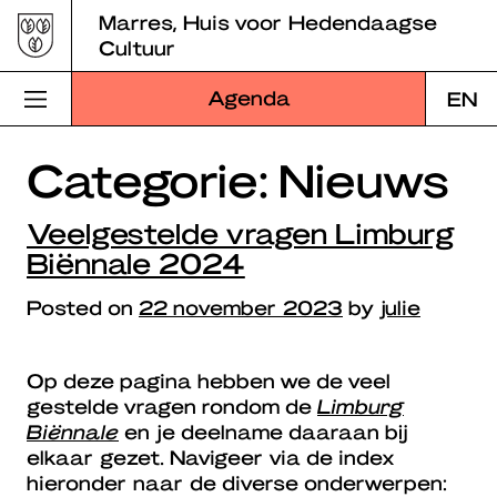
Skip
Marres, Huis voor Hedendaagse
to
Cultuur
content
Agenda
EN
Categorie:
Nieuws
Bezoek Marres
Programma
Veelgestelde vragen Limburg
Biënnale 2024
Educatie
Posted on
22 november 2023
by
julie
Over Marres
Marres Kitchen
Op deze pagina hebben we de veel
gestelde vragen rondom de
Lim
burg
Shop
Biënnale
en je deelname daaraan bij
elkaar gezet. Navigeer via de index
Zoek
hieronder naar de diverse onderwerpen: