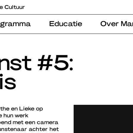
e Cultuur
ogramma
Educatie
Over Ma
unst #5:
is
rthe en Lieke op
ie hun werk
apend met een camera
kunstenaar achter het