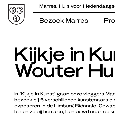
Skip
Marres, Huis voor Hedendaags
to
content
Bezoek Marres
Pr
Kijkje in K
Wouter Hu
In ‘Kijkje in Kunst’ gaan onze vloggers Ma
bezoek bij 6 verschillende kunstenaars d
exposeren in de Limburg Biënnale. Gew
bellen ze bij hen aan, benieuwd naar de 