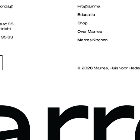
zondag
Programma
Educatie
Shop
raat 98
tricht
Over Marres
3 35 83
Marres Kitchen
© 2026 Marres, Huis voor Hede