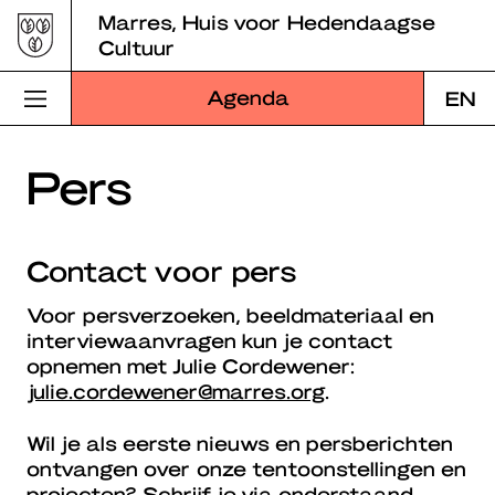
Skip
Marres, Huis voor Hedendaagse
to
Cultuur
content
Agenda
EN
Bezoek Marres
Pers
Programma
Contact voor pers
Educatie
Voor persverzoeken, beeldmateriaal en
Over Marres
interviewaanvragen kun je contact
opnemen met Julie Cordewener:
Marres Kitchen
julie.cordewener@marres.org
.
Shop
Wil je als eerste nieuws en persberichten
ontvangen over onze tentoonstellingen en
Zoek
projecten? Schrijf je via onderstaand