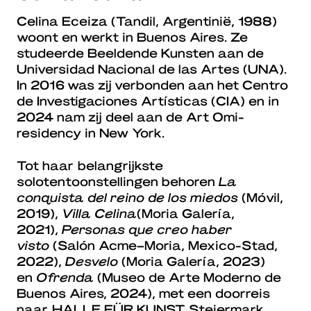
Celina Eceiza (Tandil, Argentinië, 1988)
woont en werkt in Buenos Aires. Ze
studeerde Beeldende Kunsten aan de
Universidad Nacional de las Artes (UNA).
In 2016 was zij verbonden aan het Centro
de Investigaciones Artísticas (CIA) en in
2024 nam zij deel aan de Art Omi-
residency in New York.
Tot haar belangrijkste
solotentoonstellingen behoren
La
conquista del reino de los miedos
(Móvil,
2019),
Villa Celina
(Moria Galería,
2021),
Personas que creo haber
visto
(Salón Acme–Moria, Mexico-Stad,
2022),
Desvelo
(Moria Galería, 2023)
en
Ofrenda
(Museo de Arte Moderno de
Buenos Aires, 2024), met een doorreis
naar HALLE FÜR KUNST Steiermark