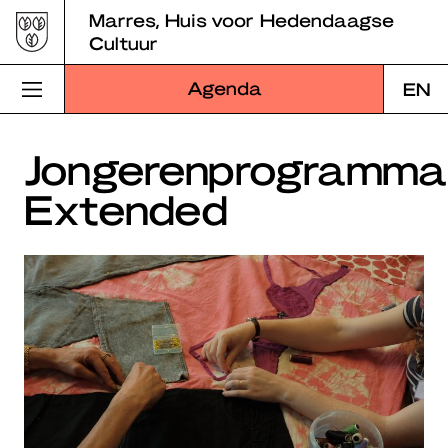
Skip
Marres, Huis voor Hedendaagse
to
Cultuur
content
Agenda
EN
Bezoek Marres
Jongerenprogramma
Extended
Programma
Educatie
Over Marres
Marres Kitchen
Shop
Zoek