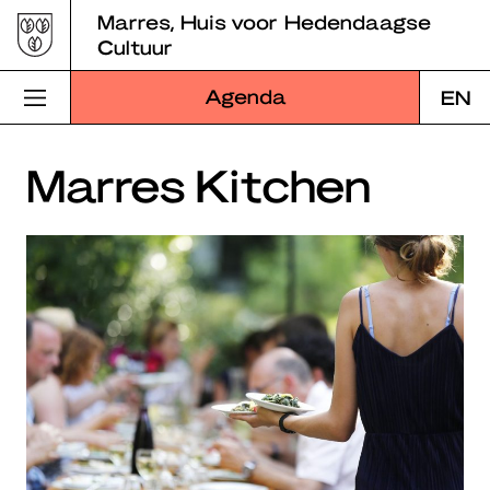
Skip
Marres, Huis voor Hedendaagse
to
Cultuur
content
Agenda
EN
Bezoek Marres
Marres Kitchen
Programma
Educatie
Over Marres
Marres Kitchen
Shop
Zoek