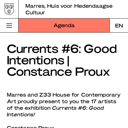
Skip
Marres, Huis voor Hedendaagse
to
Cultuur
content
Agenda
EN
Bezoek Marres
Currents #6: Good
Intentions |
Programma
Constance Proux
Educatie
Over Marres
Marres and Z33 House for Contemporary
Marres Kitchen
Art​ proudly present to you the 17 artists
of the exhibition
Currents #6: Good
Shop
Intentions​!
Zoek
Constance Proux