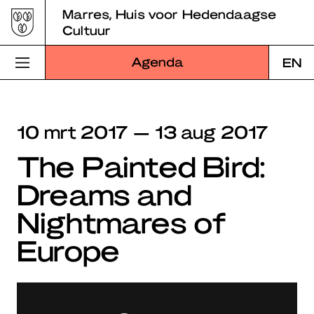
Skip
Marres, Huis voor Hedendaagse
to
Cultuur
content
Agenda
EN
Bezoek Marres
10 mrt 2017 — 13 aug 2017
Programma
The Painted Bird:
Educatie
Dreams and
Over Marres
Nightmares of
Marres Kitchen
Europe
Shop
Zoek