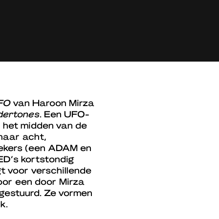
UFO
van Haroon Mirza
dertones
. Een UFO-
in het midden van de
naar acht,
prekers (een ADAM en
ED’s kortstondig
t voor verschillende
door een door Mirza
estuurd. Ze vormen
k.