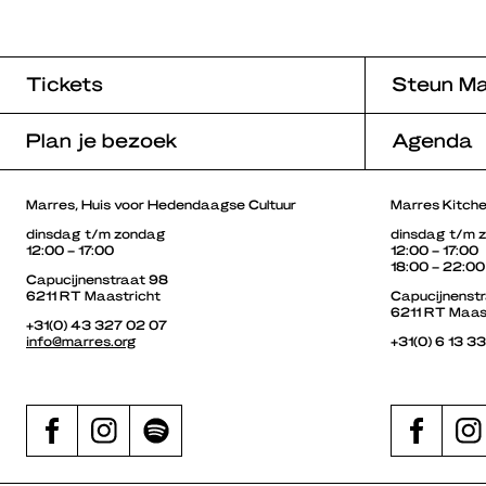
Tickets
Steun Ma
Plan je bezoek
Agenda
Marres, Huis voor Hedendaagse Cultuur
Marres Kitch
dinsdag t/m zondag
dinsdag t/m 
12:00 – 17:00
12:00 – 17:00
18:00 – 22:00
Capucijnenstraat 98
6211 RT Maastricht
Capucijnenst
6211 RT Maas
+31(0) 43 327 02 07
info@marres.org
+31(0) 6 13 3