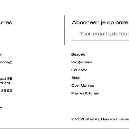
rres
Abonneer je op onze
en
Bezoek
zondag
Programma
Educatie
Shop
raat 98
tricht
Over Marres
3 35 83
Marres Kitchen
© 2026 Marres, Huis voor Hede