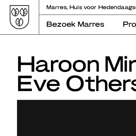
Skip
Marres, Huis voor Hedendaags
to
content
Bezoek Marres
Pr
Haroon Mi
Eve Other