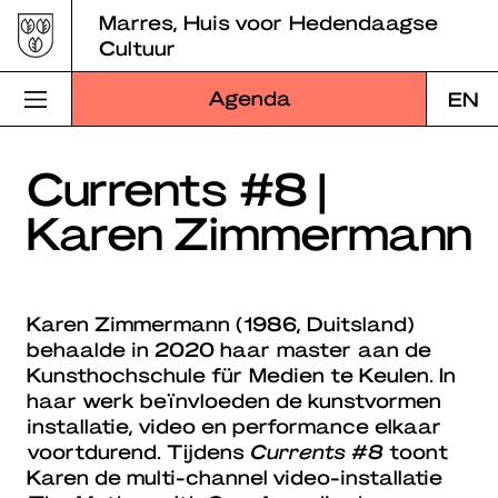
Skip
Marres, Huis voor Hedendaagse
to
Cultuur
content
Agenda
EN
Bezoek Marres
Currents #8 |
Karen Zimmermann
Programma
Educatie
Karen Zimmermann (1986, Duitsland)
Over Marres
behaalde in 2020 haar master aan de
Kunsthochschule für Medien te Keulen. In
Marres Kitchen
haar werk beïnvloeden de kunstvormen
installatie, video en performance elkaar
Shop
voortdurend. Tijdens
Currents #8
toont
Karen de multi-channel video-installatie
Zoek