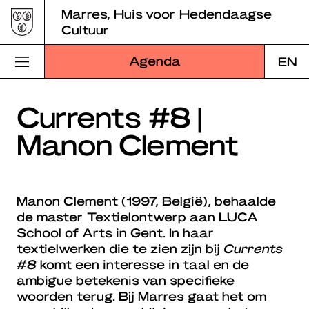
Skip
Marres, Huis voor Hedendaagse
to
Cultuur
content
Agenda
EN
Bezoek Marres
Currents #8 |
Manon Clement
Programma
Educatie
Manon Clement (1997, België), behaalde
Over Marres
de master Textielontwerp aan LUCA
School of Arts in Gent. In haar
Marres Kitchen
textielwerken die te zien zijn bij
Currents
#8
komt een interesse in taal en de
Shop
ambigue betekenis van specifieke
woorden terug. Bij Marres gaat het om
Zoek