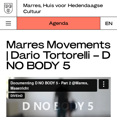
Skip
Marres, Huis voor Hedendaagse
to
Cultuur
content
Agenda
EN
Bezoek Marres
Marres Movements
| Dario Tortorelli – D
Programma
NO BODY 5
Educatie
Over Marres
Marres Kitchen
Shop
Zoek