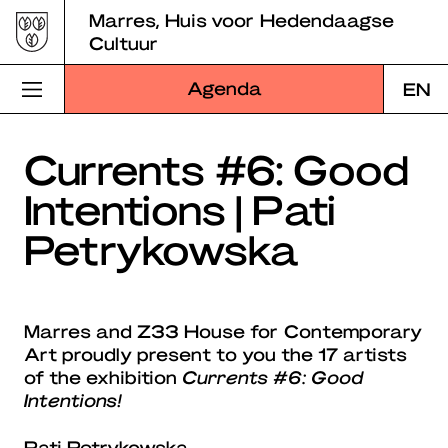
Skip
Marres, Huis voor Hedendaagse
to
Cultuur
content
Agenda
EN
Bezoek Marres
Currents #6: Good
Intentions | Pati
Programma
Petrykowska
Educatie
Over Marres
Marres and Z33 House for Contemporary
Marres Kitchen
Art​ proudly present to you the 17 artists
of the exhibition
Currents #6: Good
Shop
Intentions​!
Zoek
Pati Petrykowska