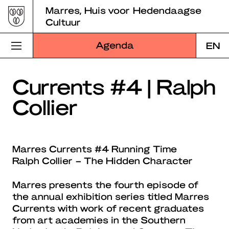
Skip
Marres, Huis voor Hedendaagse
to
Cultuur
content
Agenda
EN
Bezoek Marres
Currents #4 | Ralph
Collier
Programma
Educatie
Marres Currents #4 Running Time
Over Marres
Ralph Collier – The Hidden Character
Marres Kitchen
Marres presents the fourth episode of
Shop
the annual exhibition series titled Marres
Currents with work of recent graduates
Zoek
from art academies in the Southern