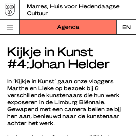
Skip
Marres, Huis voor Hedendaagse
to
Cultuur
content
Agenda
EN
Bezoek Marres
Kijkje in Kunst
#4:Johan Helder
Programma
Educatie
In ‘Kijkje in Kunst’ gaan onze vloggers
Marthe en Lieke op bezoek bij 6
Over Marres
verschillende kunstenaars die hun werk
exposeren in de Limburg Biënnale.
Marres Kitchen
Gewapend met een camera bellen ze bij
hen aan, benieuwd naar de kunstenaar
Shop
achter het werk.
Zoek