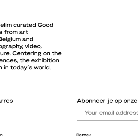
Selim curated Good
s from art
Belgium and
graphy, video,
ture. Centering on the
ences, the exhibition
n in today’s world.
rres
Abonneer je op onze
en
Bezoek