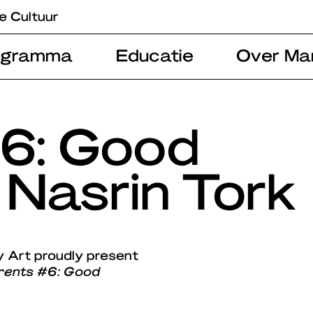
e Cultuur
ogramma
Educatie
Over Ma
#6: Good
| Nasrin Tork
 Art proudly present
rents #6: Good