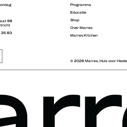
zondag
Programma
Educatie
Shop
raat 98
tricht
Over Marres
3 35 83
Marres Kitchen
© 2026 Marres, Huis voor Hede