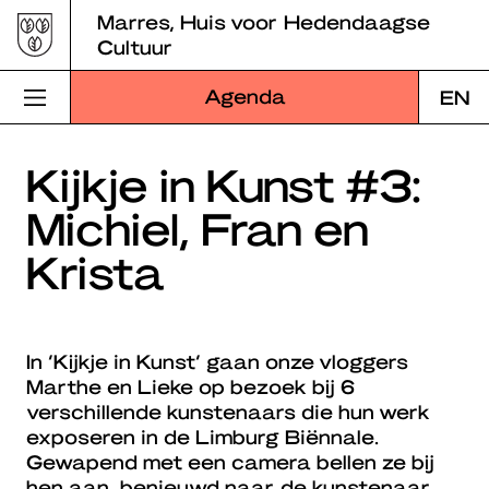
Skip
Marres, Huis voor Hedendaagse
to
Cultuur
content
Agenda
EN
Bezoek Marres
Kijkje in Kunst #3:
Michiel, Fran en
Programma
Krista
Educatie
Over Marres
In ‘Kijkje in Kunst’ gaan onze vloggers
Marres Kitchen
Marthe en Lieke op bezoek bij 6
verschillende kunstenaars die hun werk
Shop
exposeren in de Limburg Biënnale.
Gewapend met een camera bellen ze bij
Zoek
hen aan, benieuwd naar de kunstenaar