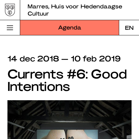
Skip
Marres, Huis voor Hedendaagse
to
Cultuur
content
Agenda
EN
Bezoek Marres
14 dec 2018 — 10 feb 2019
Programma
Currents #6: Good
Educatie
Intentions
Over Marres
Marres Kitchen
Shop
Zoek