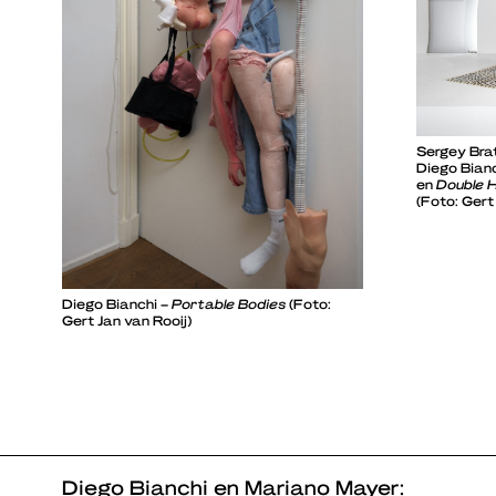
Sergey Bra
Diego Bian
en
Double H
(Foto: Gert
Diego Bianchi –
Portable Bodies
(Foto:
Gert Jan van Rooij)
Diego Bianchi en Mariano Mayer: