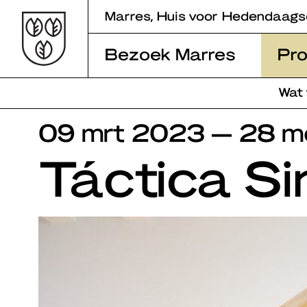
Skip
Marres, Huis voor Hedendaags
to
content
Bezoek Marres
Pr
Wat
09 mrt 2023 — 28 m
Táctica Si