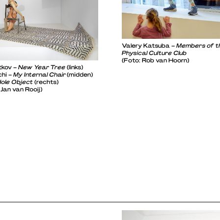
Valery Katsuba –
Members of t
Physical Culture Club
(Foto: Rob van Hoorn)
tkov –
New Year Tree
(links)
chi –
My Internal Chair
(midden)
ole Object
(rechts)
 Jan van Rooij)