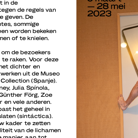
 in de
 tegen de regels van
te geven. De
mtes, sommige
leen worden bekeken
men of te knielen.
n om de bezoekers
 te raken. Voor deze
met dichter en
twerken uit de Museo
ollection (Spanje).
y, Julia Spínola,
 Günther Förg, Zoe
 en vele anderen.
ast het geheel in
laten (sintáctica).
uw kader te zetten
liteit van de lichamen
e manier aan tot