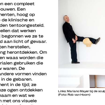
den een compleet
bouwen. Een
menten, hoog op
p de klinische en
den tentoongesteld.
tellen dat werken
j begonnen we ze te
d aan licht of gevaar.
en herstellen,
ing herontdekken. Om
een waas worden die
ialen gebruiken die
w waren. De
 andere vormen vinden
, in de gebaren.
nt in de tijd; ze
onze ogen ontdekken
Links: Mariano Mayer bij de scul
chaam en wat we
(Foto: Rob van Hoorn)
n met ons visuele