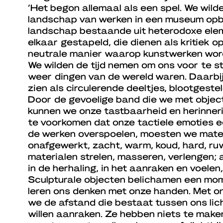
‘Het begon allemaal als een spel. We wil
landschap van werken in een museum op
landschap bestaande uit heterodoxe ele
elkaar gestapeld, die dienen als kritiek o
neutrale manier waarop kunstwerken wor
We wilden de tijd nemen om ons voor te s
weer dingen van de wereld waren. Daarbi
zien als circulerende deeltjes, blootgestel
Door de gevoelige band die we met object
kunnen we onze tastbaarheid en herinner
te voorkomen dat onze tactiele emoties 
de werken overspoelen, moesten we mater
onafgewerkt, zacht, warm, koud, hard, ru
materialen strelen, masseren, verlengen;
in de herhaling, in het aanraken en voelen
Sculpturale objecten belichamen een mome
leren ons denken met onze handen. Met 
we de afstand die bestaat tussen ons li
willen aanraken. Ze hebben niets te make