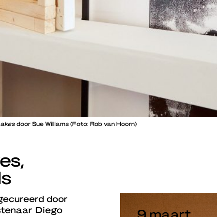
Lakes
door Sue Williams (Foto: Rob van Hoorn)
es,
ds
 gecureerd door
stenaar Diego