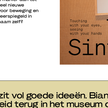
veel nieuwe
 voor beweging en
eerspiegeld in
chaam zelf?
zit vol goede ideeën. Bian
heid terug in het museum 