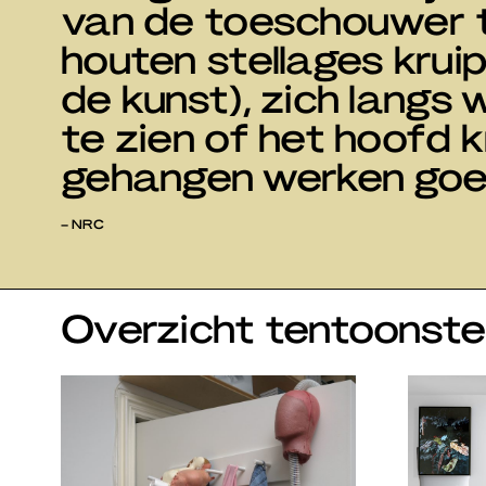
van de toeschouwer te
houten stellages kruipt
de kunst), zich lang
te zien of het hoofd
gehangen werken goed
– NRC
Overzicht tentoonstel