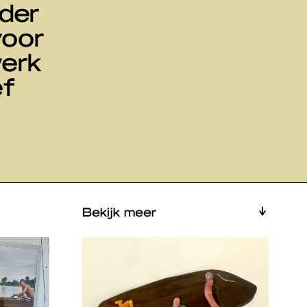
nder
voor
werk
ef
Bekijk meer