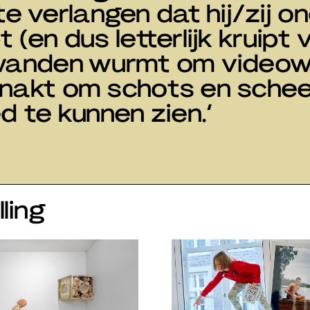
 verlangen dat hij/zij o
 (en dus letterlijk kruipt 
s wanden wurmt om video
 knakt om schots en sche
 te kunnen zien.’
ling