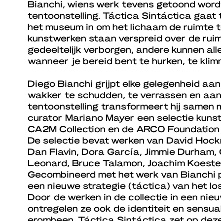
Bianchi, wiens werk tevens getoond wordt
tentoonstelling. Táctica Sintáctica gaat
het museum in om het lichaam de ruimte 
kunstwerken staan verspreid over de rui
gedeeltelijk verborgen, andere kunnen al
wanneer je bereid bent te hurken, te klim
Diego Bianchi grijpt elke gelegenheid aa
wakker te schudden, te verrassen en aan
tentoonstelling transformeert hij samen 
curator Mariano Mayer een selectie kuns
CA2M Collection en de ARCO Foundation C
De selectie bevat werken van David Hockne
Dan Flavin, Dora García, Jimmie Durham,
Leonard, Bruce Talamon, Joachim Koester
Gecombineerd met het werk van Bianchi p
een nieuwe strategie (táctica) van het los
Door de werken in de collectie in een nie
ontregelen ze ook de identiteit en sensua
eromheen. Táctica Sintáctica zet op dez