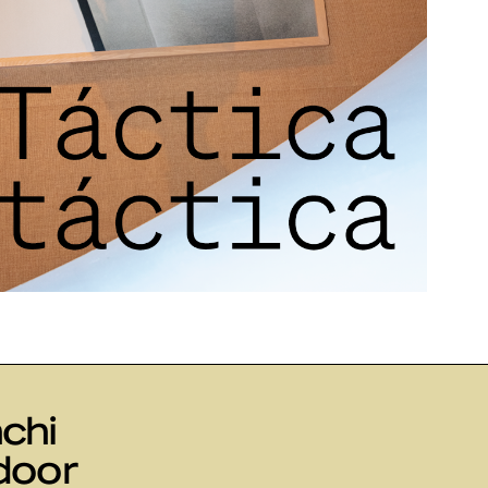
chi
door