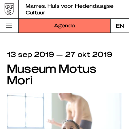
Skip
Marres, Huis voor Hedendaagse
to
Cultuur
content
Agenda
EN
Bezoek Marres
13 sep 2019 — 27 okt 2019
Programma
Museum Motus
Educatie
Mori
Over Marres
Marres Kitchen
Shop
Zoek