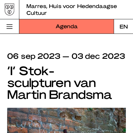
Skip
Marres, Huis voor Hedendaagse
to
Cultuur
content
Agenda
EN
Bezoek Marres
06 sep 2023 — 03 dec 2023
Programma
‘I’ Stok-
Educatie
sculpturen van
Over Marres
Martin Brandsma
Marres Kitchen
Shop
Zoek