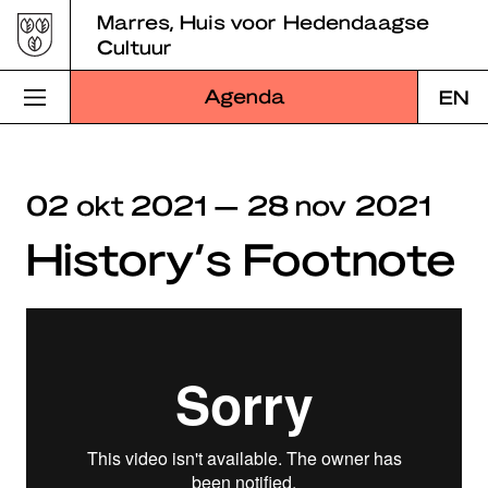
Skip
Marres, Huis voor Hedendaagse
to
Cultuur
content
Agenda
EN
Bezoek Marres
02 okt 2021 — 28 nov 2021
Programma
History’s Footnote
Educatie
Over Marres
Marres Kitchen
Shop
Zoek