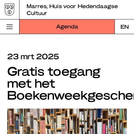
Skip
Marres, Huis voor Hedendaagse
to
Cultuur
content
Agenda
EN
Bezoek Marres
23 mrt 2025
Programma
Gratis toegang
Educatie
met het
Over Marres
Boekenweekgesche
Marres Kitchen
Shop
Zoek