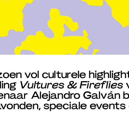
en vol culturele highligh
ling
Vultures & Fireflies
naar Alejandro Galván b
avonden, speciale events