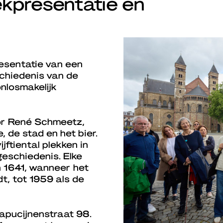
kpresentatie en
resentatie van een
schiedenis van de
nlosmakelijk
or René Schmeetz,
, de stad en het bier.
jftiental plekken in
geschiedenis. Elke
n 1641, wanneer het
dt, tot 1959 als de
Capucijnenstraat 98.