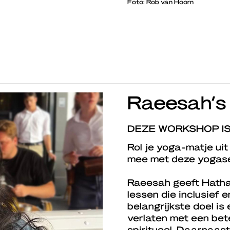
Foto: Rob van Hoorn
Raeesah’s 
DEZE WORKSHOP I
Rol je yoga-matje uit
mee met deze yogase
Raeesah geeft Hatha
lessen die inclusief e
belangrijkste doel is
verlaten met een bet
spiritueel. Daarnaas