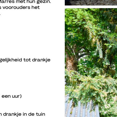
Marres met hun gezin.
s voorouders het
.
elijkheid tot drankje
 een uur)
 drankje in de tuin