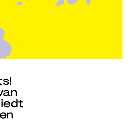
ts!
van
iedt
 en