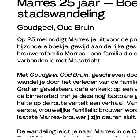
Marres 25 jaar — Boe
stadswandeling
Goudgeel, Oud Bruin
Op 25 mei nodigt Marres je uit voor de p
bijzondere boekje, gewijd aan de rijke ge
brouwersfamilie Marres—een familie die o
verbonden is met Maastricht.
Met
Goudgeel, Oud Bruin
, geschreven do
wandel je door het verleden van de familie
Graf en gevelsteen, café en kerk: op een vi
de binnenstad tref je deze nog tastbare 
halte op de route vertelt een verhaal. Va
eerste, vrouwelijke familielid brouwer wor
laatste Marres-brouwerij zijn deuren sluit.
De wandeling leidt je naar Marres in de 