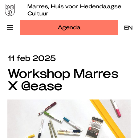
Skip
Marres, Huis voor Hedendaagse
to
Cultuur
content
Agenda
EN
Bezoek Marres
11 feb 2025
Programma
Workshop Marres
Educatie
X @ease
Over Marres
Marres Kitchen
Shop
Zoek