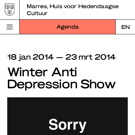
Skip
Marres, Huis voor Hedendaagse
to
Cultuur
content
Agenda
EN
Bezoek Marres
18 jan 2014 — 23 mrt 2014
Programma
Winter Anti
Educatie
Depression Show
Over Marres
Marres Kitchen
Shop
Zoek