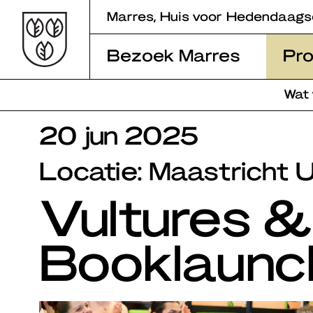
Skip
Marres, Huis voor Hedendaags
to
content
Bezoek Marres
Pr
Wat
20 jun 2025
Locatie: Maastricht Un
Vultures & 
Booklaun