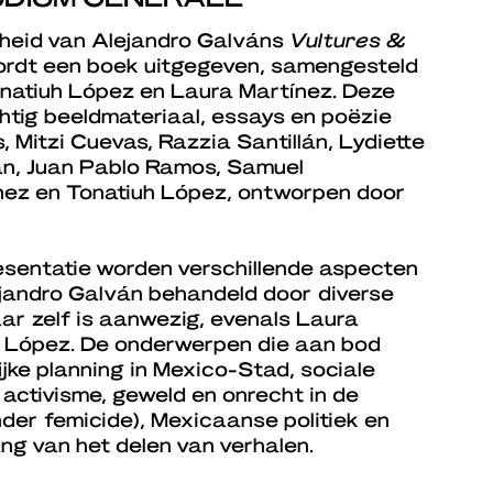
nheid van Alejandro Galváns
Vultures &
ordt een boek uitgegeven, samengesteld
natiuh López en Laura Martínez. Deze
chtig beeldmateriaal, essays en poëzie
 Mitzi Cuevas, Razzia Santillán, Lydiette
án, Juan Pablo Ramos, Samuel
nez en Tonatiuh López, ontworpen door
sentatie worden verschillende aspecten
jandro Galván behandeld door diverse
ar zelf is aanwezig, evenals Laura
h López. De onderwerpen die aan bod
lijke planning in Mexico-Stad, sociale
n activisme, geweld en onrecht in de
er femicide), Mexicaanse politiek en
ang van het delen van verhalen.