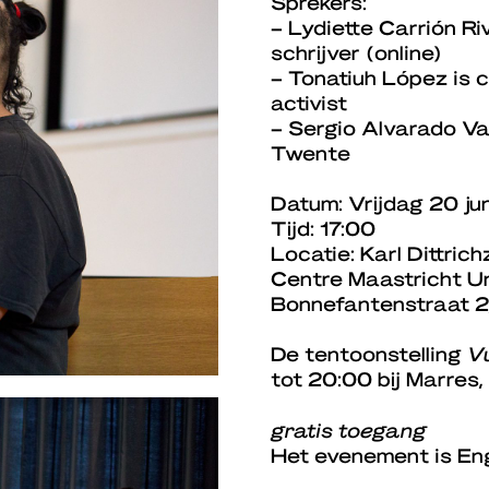
Sprekers:
– Lydiette Carrión Riv
schrijver (online)
– Tonatiuh López is c
activist
– Sergio Alvarado Va
Twente
Datum: Vrijdag 20 ju
Tijd: 17:00
Locatie: Karl Dittric
Centre Maastricht Un
Bonnefantenstraat 2
De tentoonstelling
Vu
tot 20:00 bij Marres
gratis toegang
Het evenement is Eng