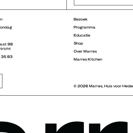
en
Bezoek
zondag
Programma
Educatie
Shop
raat 98
tricht
Over Marres
3 35 83
Marres Kitchen
© 2026 Marres, Huis voor Hede