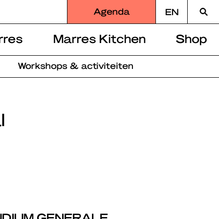
Zoek
Agenda
EN
naar
rres
Marres Kitchen
Shop
Workshops & activiteiten
l
UDIUM GENERALE