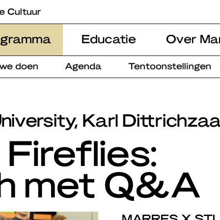
e Cultuur
ogramma
Educatie
Over Ma
 we doen
Agenda
Tentoonstellingen
iversity, Karl Dittrichzaa
Fireflies:
ch met Q&A
MARRES X ST