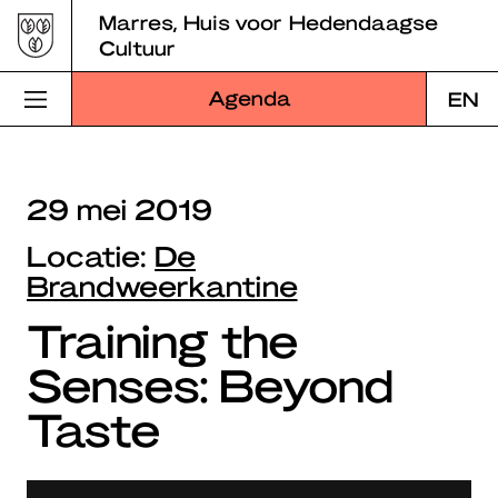
Skip
Marres, Huis voor Hedendaagse
to
Cultuur
content
Agenda
EN
Bezoek Marres
29 mei 2019
Programma
Locatie:
De
Educatie
Brandweerkantine
Training the
Over Marres
Senses: Beyond
Marres Kitchen
Taste
Shop
Zoek