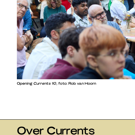
Opening
Currents 10
, foto: Rob van Hoorn
Over Currents