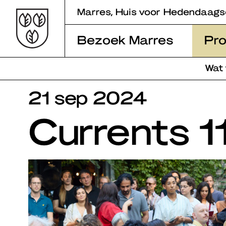
Skip
Marres, Huis voor Hedendaags
to
content
Bezoek Marres
Pr
Wat
21 sep 2024
Currents 1