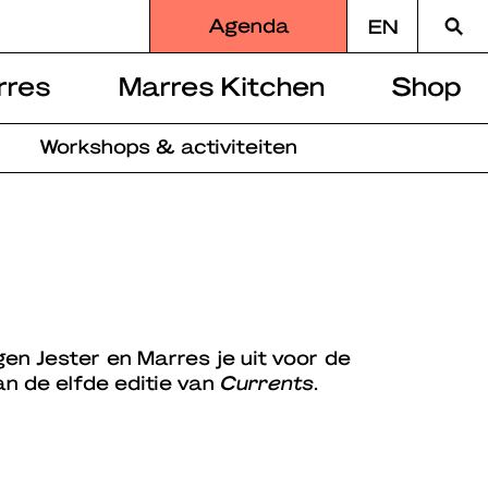
Zoek
Agenda
EN
naar
rres
Marres Kitchen
Shop
Workshops & activiteiten
gen Jester en Marres je uit voor de
an de elfde editie van
Currents
.