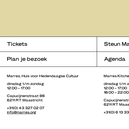
Tickets
Steun Ma
Plan je bezoek
Agenda
Marres, Huis voor Hedendaagse Cultuur
Marres Kitch
dinsdag t/m zondag
dinsdag t/m 
12:00 – 17:00
12:00 – 17:00
18:00 – 22:00
Capucijnenstraat 98
6211 RT Maastricht
Capucijnenst
6211 RT Maas
+31(0) 43 327 02 07
info@marres.org
+31(0) 6 13 3