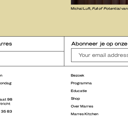
Michal Luft,
Full of Potential
va
rres
Abonneer je op onze
en
Bezoek
zondag
Programma
Educatie
Shop
raat 98
tricht
Over Marres
3 35 83
Marres Kitchen