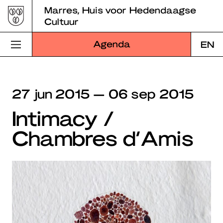
Skip
Marres, Huis voor Hedendaagse
to
Cultuur
content
Agenda
EN
Bezoek Marres
27 jun 2015 — 06 sep 2015
Programma
Intimacy /
Educatie
Chambres d’Amis
Over Marres
Marres Kitchen
Shop
Zoek