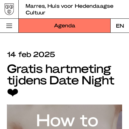
Skip
Marres, Huis voor Hedendaagse
to
Cultuur
content
Agenda
EN
Bezoek Marres
14 feb 2025
Programma
Gratis hartmeting
Educatie
tijdens Date Night
Over Marres
❤️
Marres Kitchen
Shop
Zoek