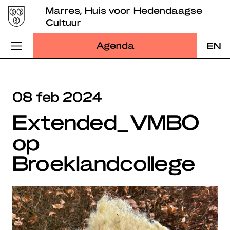
Skip
Marres, Huis voor Hedendaagse
to
Cultuur
content
Agenda
EN
Bezoek Marres
08 feb 2024
Programma
Extended_VMBO
Educatie
op
Over Marres
Broeklandcollege
Marres Kitchen
Shop
Zoek