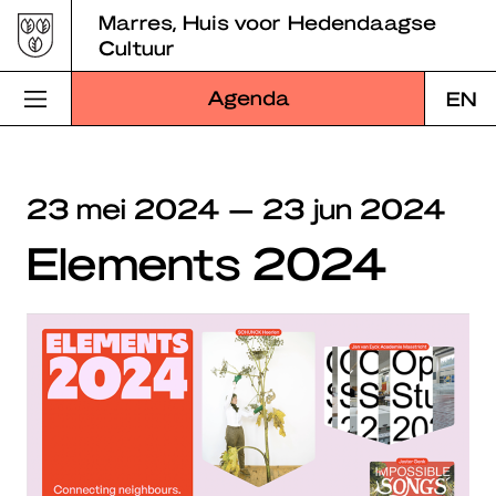
Skip
Marres, Huis voor Hedendaagse
to
Cultuur
content
Agenda
EN
Bezoek Marres
23 mei 2024 — 23 jun 2024
Programma
Elements 2024
Educatie
Over Marres
Marres Kitchen
Shop
Zoek