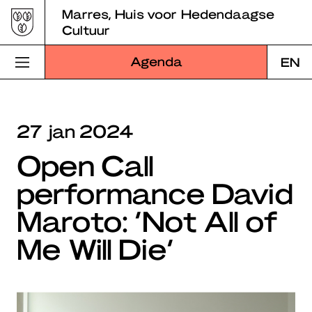
Skip
Marres, Huis voor Hedendaagse
to
Cultuur
content
Agenda
EN
Bezoek Marres
27 jan 2024
Programma
Open Call
Educatie
performance David
Over Marres
Maroto: ‘Not All of
Marres Kitchen
Me Will Die’
Shop
Zoek