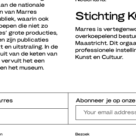
an de nationale
en van Marres
Stichting 
bliek, waarin ook
epen die niet zo
Marres is vertegenwo
s’ grote producties,
overkoepelend bestuur
n zijn publicaties
Maastricht. Dit orgaa
en uitstraling. In de
professionele instell
it van de keten van
Kunst en Cultuur.
 vervult het een
n en het museum.
rres
Abonneer je op onze
en
Bezoek