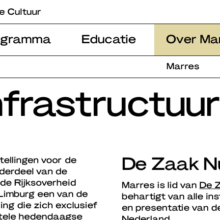
e Cultuur
ogramma
Educatie
Over Ma
Marres
nfrastructuur
De Zaak N
tellingen voor de
derdeel van de
 de Rijksoverheid
Marres is lid van
De 
 Limburg een van de
behartigt van alle in
ing die zich exclusief
en presentatie van 
ntele hedendaagse
Nederland.