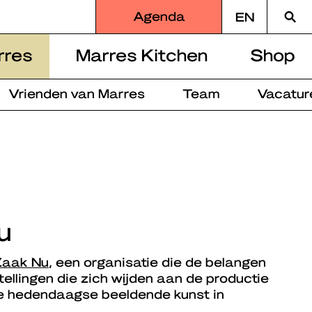
Zoek
Agenda
EN
naar
rres
Marres Kitchen
Shop
Vrienden van Marres
Team
Vacatur
u
Zaak Nu
, een organisatie die de belangen
stellingen die zich wijden aan de productie
de hedendaagse beeldende kunst in