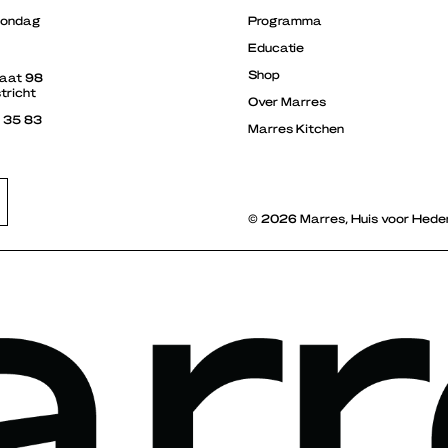
zondag
Programma
Educatie
Shop
raat 98
tricht
Over Marres
3 35 83
Marres Kitchen
© 2026 Marres, Huis voor Hede