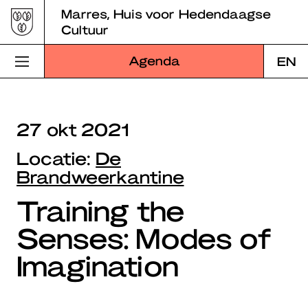
Skip
Marres, Huis voor Hedendaagse
to
Cultuur
content
Agenda
EN
Bezoek Marres
27 okt 2021
Programma
Locatie:
De
Educatie
Brandweerkantine
Training the
Over Marres
Senses: Modes of
Marres Kitchen
Imagination
Shop
Zoek