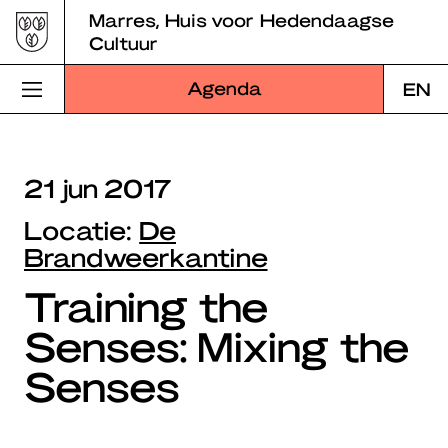
Skip
Marres, Huis voor Hedendaagse
to
Cultuur
content
Agenda
EN
Bezoek Marres
21 jun 2017
Programma
Locatie:
De
Educatie
Brandweerkantine
Training the
Over Marres
Senses: Mixing the
Marres Kitchen
Senses
Shop
Zoek