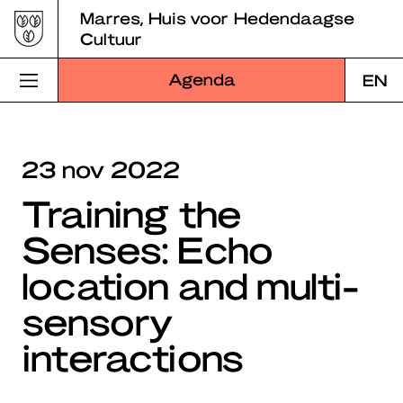
Skip
Marres, Huis voor Hedendaagse
to
Cultuur
content
Agenda
EN
Bezoek Marres
23 nov 2022
Programma
Training the
Educatie
Senses: Echo
Over Marres
location and multi-
Marres Kitchen
sensory
interactions
Shop
Zoek