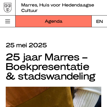
Skip
Marres, Huis voor Hedendaagse
to
Cultuur
content
Agenda
EN
Bezoek Marres
25 mei 2025
Programma
25 jaar Marres –
Educatie
Boekpresentatie
Over Marres
& stadswandeling
Marres Kitchen
Shop
Zoek