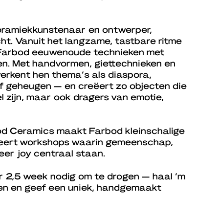
keramiekkunstenaar en ontwerper,
cht. Vanuit het langzame, tastbare ritme
 Farbod eeuwenoude technieken met
n. Met handvormen, giettechnieken en
verkent hen thema’s als diaspora,
ief geheugen — en creëert zo objecten die
el zijn, maar ook dragers van emotie,
od Ceramics maakt Farbod kleinschalige
iseert workshops waarin gemeenschap,
eer joy centraal staan.
r 2,5 week nodig om te drogen — haal ’m
en en geef een uniek, handgemaakt