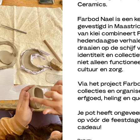
Ceramics.
Farbod Nael is een 
gevestigd in Maastri
van klei combineert
hedendaagse verhale
draaien op de schijf 
identiteit en collect
niet alleen functione
cultuur en zorg.
Via het project Farb
collecties en organ
erfgoed, heling en qu
Je pot heeft ongevee
op vóór de feestdag
cadeau!