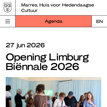
Skip
Marres, Huis voor Hedendaagse
to
Cultuur
content
Agenda
EN
Bezoek Marres
27 jun 2026
Programma
Opening Limburg
Educatie
Biënnale 2026
Over Marres
Marres Kitchen
Shop
Zoek