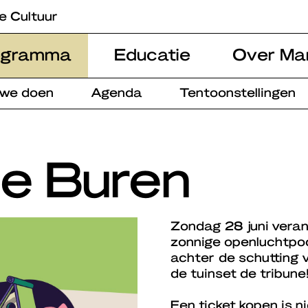
e Cultuur
ogramma
Educatie
Over Ma
 we doen
Agenda
Tentoonstellingen
de Buren
Zondag 28 juni veran
zonnige openluchtpo
achter de schutting 
de tuinset de tribune
Een ticket kopen is n