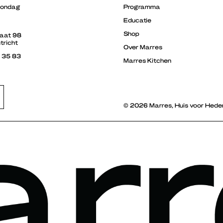
zondag
Programma
Educatie
Shop
raat 98
tricht
Over Marres
3 35 83
Marres Kitchen
© 2026 Marres, Huis voor Hede