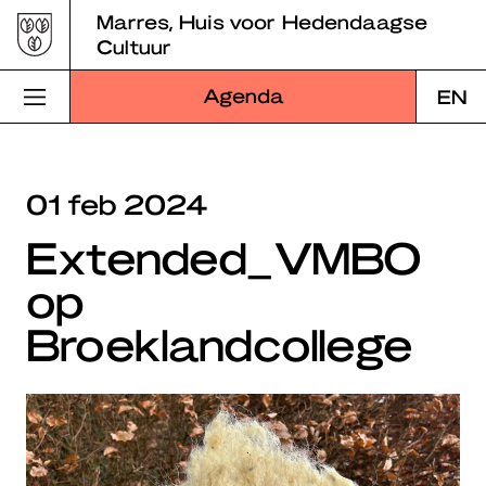
Skip
Marres, Huis voor Hedendaagse
to
Cultuur
content
Agenda
EN
Bezoek Marres
01 feb 2024
Programma
Extended_VMBO
Educatie
op
Over Marres
Broeklandcollege
Marres Kitchen
Shop
Zoek