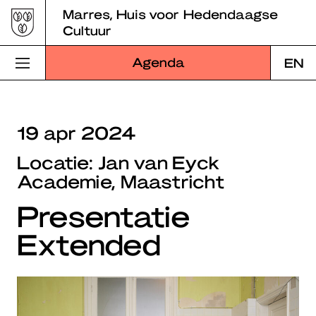
Skip
Marres, Huis voor Hedendaagse
to
Cultuur
content
Agenda
EN
Bezoek Marres
19 apr 2024
Programma
Locatie: Jan van Eyck
Educatie
Academie, Maastricht
Presentatie
Over Marres
Extended
Marres Kitchen
Shop
Zoek