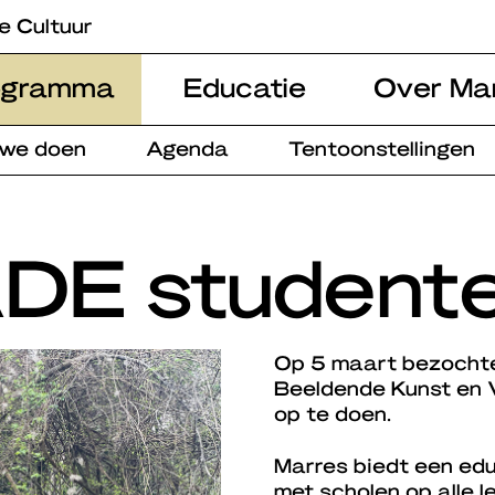
e Cultuur
ogramma
Educatie
Over Ma
 we doen
Agenda
Tentoonstellingen
DE student
Op 5 maart bezochte
Beeldende Kunst en 
op te doen.
Marres biedt een ed
met scholen op alle l