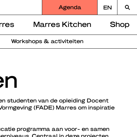
Zoek
Agenda
EN
naar
rres
Marres Kitchen
Shop
Workshops & activiteiten
en
n studenten van de opleiding Docent
Vormgeving (FADE) Marres om inspiratie
ucatie programma aan voor- en samen
eerniveaus. Centraal in deze projecten