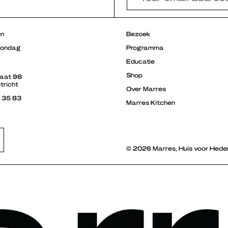
en
Bezoek
zondag
Programma
Educatie
Shop
raat 98
tricht
Over Marres
3 35 83
Marres Kitchen
© 2026 Marres, Huis voor Hede