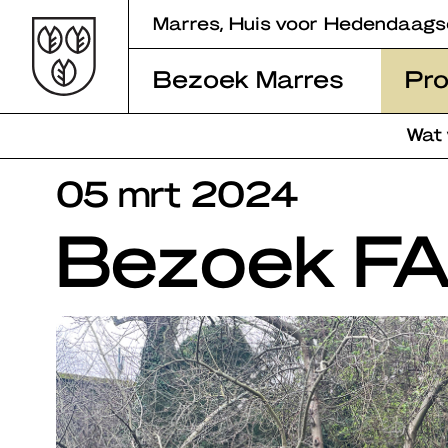
Skip
Marres, Huis voor Hedendaags
to
content
Bezoek Marres
Pr
Wat
05 mrt 2024
Bezoek FA