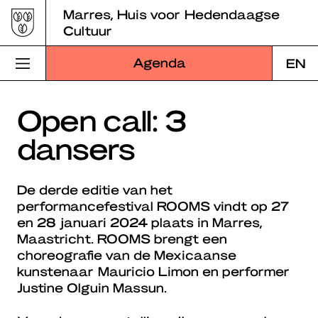
Skip
Marres, Huis voor Hedendaagse
to
Cultuur
content
Agenda
EN
Bezoek Marres
Open call: 3
dansers
Programma
Educatie
De derde editie van het
performancefestival ROOMS vindt op 27
Over Marres
en 28 januari 2024 plaats in Marres,
Maastricht. ROOMS brengt een
Marres Kitchen
choreografie van de Mexicaanse
kunstenaar Mauricio Limon en performer
Shop
Justine Olguin Massun.
Zoek