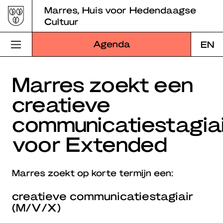
Skip
Marres, Huis voor Hedendaagse
to
Cultuur
content
Agenda
EN
Bezoek Marres
Marres zoekt een
creatieve
Programma
communicatiestagia
Educatie
voor Extended
Over Marres
Marres Kitchen
Marres zoekt op korte termijn een:
Shop
creatieve communicatiestagiair
(M/V/X)
Zoek